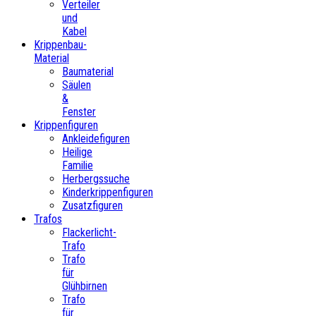
Verteiler
und
Kabel
Krippenbau-
Material
Baumaterial
Säulen
&
Fenster
Krippenfiguren
Ankleidefiguren
Heilige
Familie
Herbergssuche
Kinderkrippenfiguren
Zusatzfiguren
Trafos
Flackerlicht-
Trafo
Trafo
für
Glühbirnen
Trafo
für