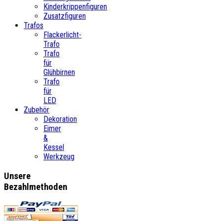
Kinderkrippenfiguren
Zusatzfiguren
Trafos
Flackerlicht-
Trafo
Trafo
für
Glühbirnen
Trafo
für
LED
Zubehör
Dekoration
Eimer
&
Kessel
Werkzeug
Unsere
Bezahlmethoden