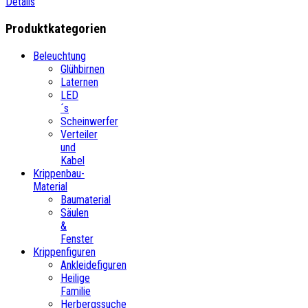
Details
Produktkategorien
Beleuchtung
Glühbirnen
Laternen
LED
´s
Scheinwerfer
Verteiler
und
Kabel
Krippenbau-
Material
Baumaterial
Säulen
&
Fenster
Krippenfiguren
Ankleidefiguren
Heilige
Familie
Herbergssuche