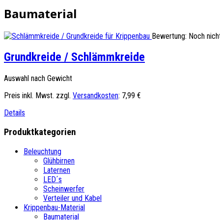
Baumaterial
Bewertung: Noch nich
Grundkreide / Schlämmkreide
Auswahl nach Gewicht
Preis inkl. Mwst. zzgl.
Versandkosten
:
7,99 €
Details
Produktkategorien
Beleuchtung
Glühbirnen
Laternen
LED´s
Scheinwerfer
Verteiler und Kabel
Krippenbau-Material
Baumaterial