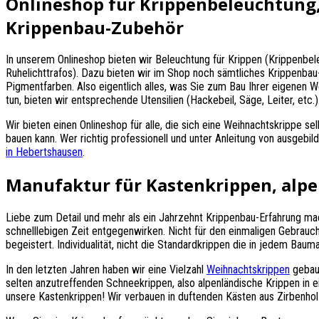
Onlineshop für Krippenbeleuchtung,
Krippenbau-Zubehör
In unserem Onlineshop bieten wir Beleuchtung für Krippen (Krippenbe
Ruhelichttrafos). Dazu bieten wir im Shop noch sämtliches Krippenba
Pigmentfarben. Also eigentlich alles, was Sie zum Bau Ihrer eigenen W
tun, bieten wir entsprechende Utensilien (Hackebeil, Säge, Leiter, etc.)
Wir bieten einen Onlineshop für alle, die sich eine Weihnachtskrippe 
bauen kann. Wer richtig professionell und unter Anleitung von ausge
in Hebertshausen
.
Manufaktur für Kastenkrippen, alpe
Liebe zum Detail und mehr als ein Jahrzehnt Krippenbau-Erfahrung ma
schnelllebigen Zeit entgegenwirken. Nicht für den einmaligen Gebrauch 
begeistert. Individualität, nicht die Standardkrippen die in jedem Baum
In den letzten Jahren haben wir eine Vielzahl
Weihnachtskrippen
gebaut
selten anzutreffenden Schneekrippen, also alpenländische Krippen in ei
unsere Kastenkrippen! Wir verbauen in duftenden Kästen aus Zirbenho