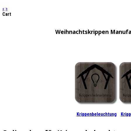
«
»
Cart
Weihnachtskrippen Manufa
Krippenbeleuchtung
Krip