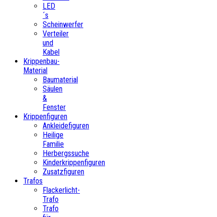
LED
´s
Scheinwerfer
Verteiler
und
Kabel
Krippenbau-
Material
Baumaterial
Säulen
&
Fenster
Krippenfiguren
Ankleidefiguren
Heilige
Familie
Herbergssuche
Kinderkrippenfiguren
Zusatzfiguren
Trafos
Flackerlicht-
Trafo
Trafo