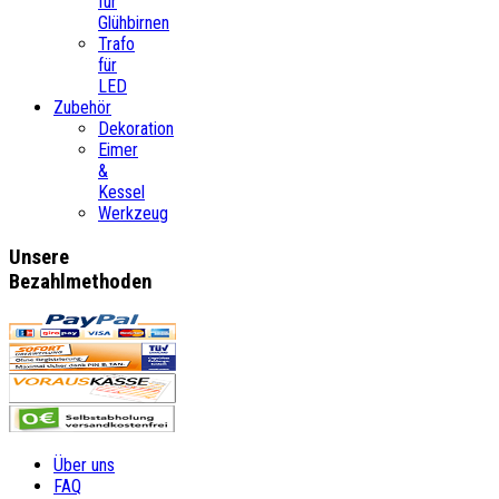
für
Glühbirnen
Trafo
für
LED
Zubehör
Dekoration
Eimer
&
Kessel
Werkzeug
Unsere
Bezahlmethoden
Über uns
FAQ