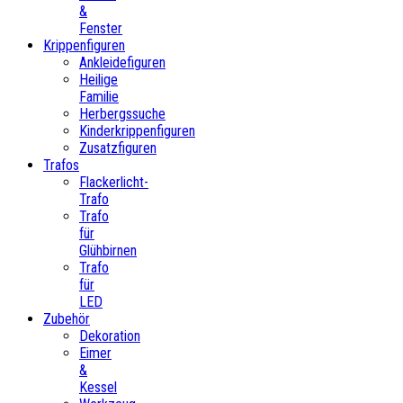
&
Fenster
Krippenfiguren
Ankleidefiguren
Heilige
Familie
Herbergssuche
Kinderkrippenfiguren
Zusatzfiguren
Trafos
Flackerlicht-
Trafo
Trafo
für
Glühbirnen
Trafo
für
LED
Zubehör
Dekoration
Eimer
&
Kessel