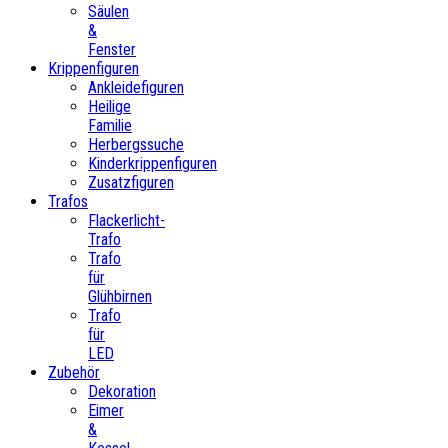
Säulen
&
Fenster
Krippenfiguren
Ankleidefiguren
Heilige
Familie
Herbergssuche
Kinderkrippenfiguren
Zusatzfiguren
Trafos
Flackerlicht-
Trafo
Trafo
für
Glühbirnen
Trafo
für
LED
Zubehör
Dekoration
Eimer
&