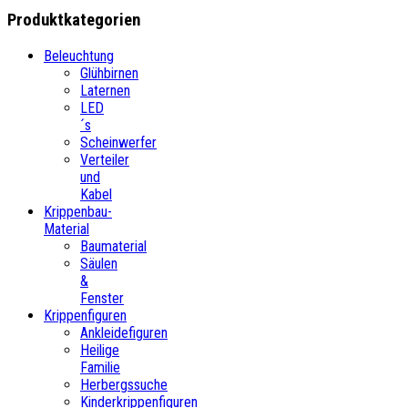
Produktkategorien
Beleuchtung
Glühbirnen
Laternen
LED
´s
Scheinwerfer
Verteiler
und
Kabel
Krippenbau-
Material
Baumaterial
Säulen
&
Fenster
Krippenfiguren
Ankleidefiguren
Heilige
Familie
Herbergssuche
Kinderkrippenfiguren