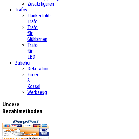
Zusatzfiguren
Trafos
Flackerlicht-
Trafo
Trafo
für
Glühbirnen
Trafo
für
LED
Zubehör
Dekoration
Eimer
&
Kessel
Werkzeug
Unsere
Bezahlmethoden