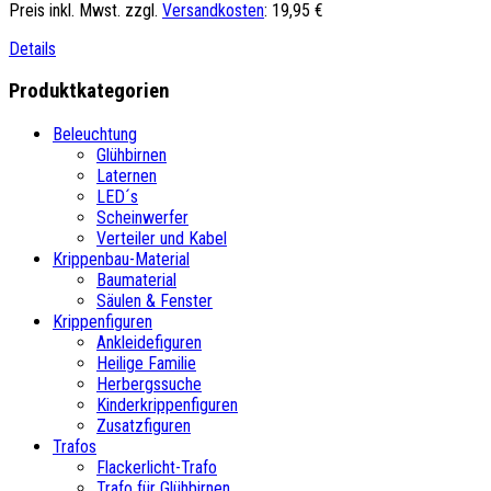
Preis inkl. Mwst. zzgl.
Versandkosten
:
19,95 €
Details
Produktkategorien
Beleuchtung
Glühbirnen
Laternen
LED´s
Scheinwerfer
Verteiler und Kabel
Krippenbau-Material
Baumaterial
Säulen & Fenster
Krippenfiguren
Ankleidefiguren
Heilige Familie
Herbergssuche
Kinderkrippenfiguren
Zusatzfiguren
Trafos
Flackerlicht-Trafo
Trafo für Glühbirnen